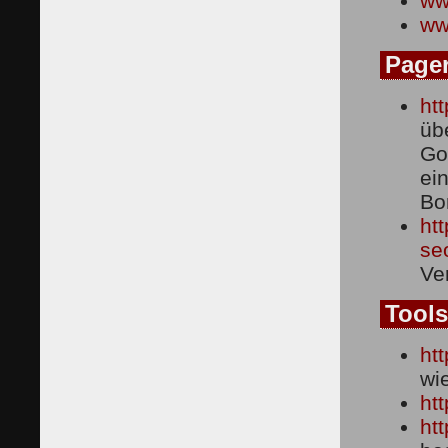
ww
ww
Page
htt
üb
Go
ei
Bo
ht
se
Ve
Tools
htt
wi
htt
htt