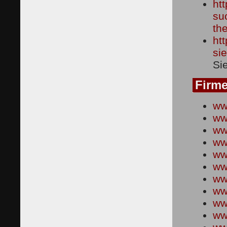
ht
su
th
htt
si
Si
Firm
ww
ww
ww
ww
ww
ww
ww
ww
ww
ww