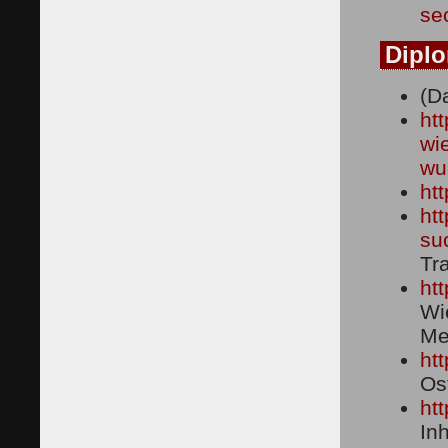
se
Diplo
(D
ht
wi
wu
ht
ht
su
Tr
ht
Wi
Me
ht
Os
ht
In