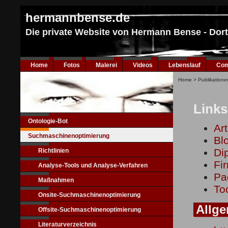
hermannbense.de
Die private Website von Hermann Bense - Do
Home
Fotos
Malerei
Videos
Lebenslauf
Com
Home
>
Publikatione
Link
Ontologie-Bot
Ar
Suchmaschinenoptimierung
Bl
Di
Richtlinien
Fi
Analyse-Tools und Analyse-Verfahren
Pa
Maßnahmen
To
Onsite-Suchmaschinenoptimierung
Allg
Offsite-Suchmaschinenoptimierung
Literaturverzeichnis