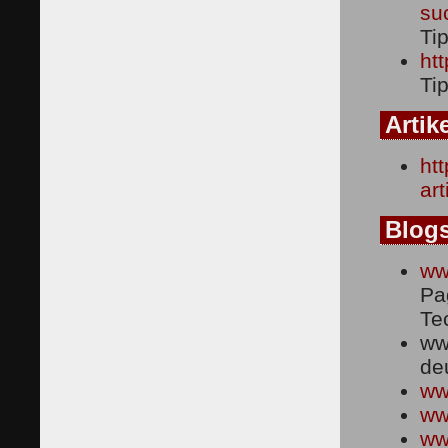
su
Ti
htt
Ti
Artik
ht
ar
Blog
ww
Pa
Te
ww
de
ww
ww
ww