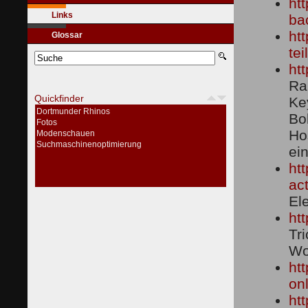
ht
Links
ba
ht
Glossar
tei
htt
Ra
Quickfinder
Ke
Dortmunder Rhinos
Bo
Fotos
Ho
Modenschauen
Suchmaschinenoptimierung
ei
ht
ac
El
ht
Tr
Wo
ht
on
ht