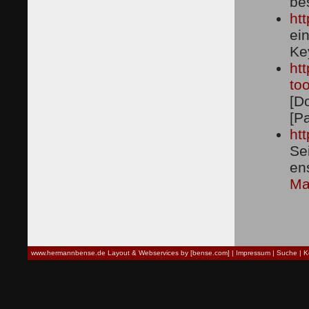
be
htt
ei
Ke
ht
too
[Do
[P
ht
Se
en
Ma
www.hermannbense.de
Layout & Webservices by [bense.com]
|
Impressum
|
Suche
|
K