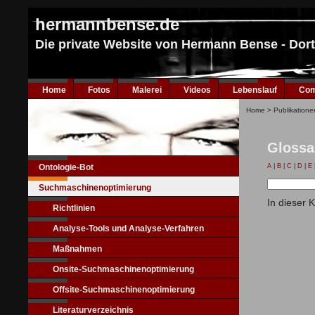
hermannbense.de
Die private Website von Hermann Bense - Do
Home
Fotos
Malerei
Videos
Lebenslauf
Com
Home
>
Publikatione
Glossa
Ontologie-Bot
A
|
B
|
C
|
D
|
E
Suchmaschinenoptimierung
In dieser 
Richtlinien
Analyse-Tools und Analyse-Verfahren
Maßnahmen
Onsite-Suchmaschinenoptimierung
Offsite-Suchmaschinenoptimierung
Literaturverzeichnis