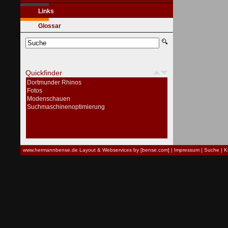
Links
Glossar
Quickfinder
Dortmunder Rhinos
Fotos
Modenschauen
Suchmaschinenoptimierung
www.hermannbense.de
Layout & Webservices by [bense.com]
|
Impressum
|
Suche
|
K