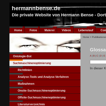
hermannbense.de
Die private Website von Hermann Bense - Do
Home
Fotos
Malerei
Videos
Lebenslauf
Com
Home
>
Publikatione
Glossa
Ontologie-Bot
A
|
B
|
C
|
D
|
E
Suchmaschinenoptimierung
In dieser 
Richtlinien
Analyse-Tools und Analyse-Verfahren
Maßnahmen
Onsite-Suchmaschinenoptimierung
Offsite-Suchmaschinenoptimierung
Literaturverzeichnis