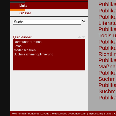
Publik
Links
Publik
Glossar
Publik
Literat
Publik
Tools 
Quickfinder
Publik
Dortmunder Rhinos
Fotos
Publik
Modenschauen
Richtli
Suchmaschinenoptimierung
Publik
Maßna
Publik
Suchma
Publik
Suchma
Publika
www.hermannbense.de
Layout & Webservices by [bense.com]
|
Impressum
|
Suche
|
K