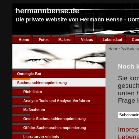
hermannbense.de
Die private Website von Hermann Bense - Do
Home
Fotos
Malerei
Videos
Lebenslauf
Com
Home
>
Publikatione
Noch k
Ontologie-Bot
Sie kö
Suchmaschinenoptimierung
gesuch
unten 
Richtlinien
Frage 
Analyse-Tools und Analyse-Verfahren
Maßnahmen
Onsite-Suchmaschinenoptimierung
Offsite-Suchmaschinenoptimierung
Impre
Lebens
Literaturverzeichnis