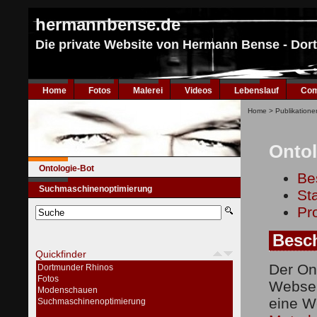
hermannbense.de
Die private Website von Hermann Bense - Do
Home
Fotos
Malerei
Videos
Lebenslauf
Com
Home
>
Publikatione
Ontol
Ontologie-Bot
Be
Suchmaschinenoptimierung
St
Pro
Besc
Quickfinder
Der On
Dortmunder Rhinos
Fotos
Websei
Modenschauen
eine We
Suchmaschinenoptimierung