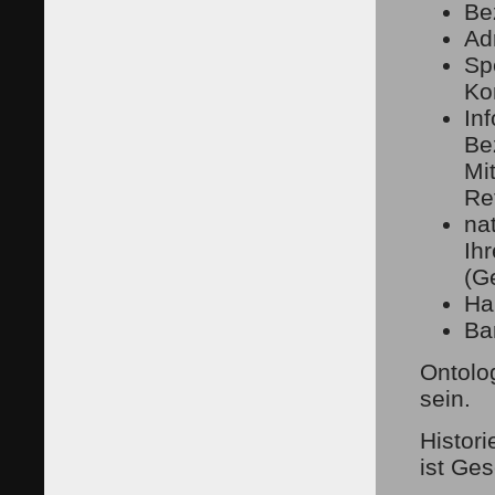
Be
Ad
Sp
Ko
In
Be
Mi
Re
na
Ih
(Ge
Ha
Ba
Ontolo
sein.
Histor
ist Ge