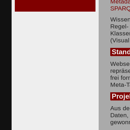
Metada
SPAR
Wissen
Regel-
Klasse
(Visual
Stand
Websei
repräse
frei fo
Meta-T
Proje
Aus de
Daten,
gewonn